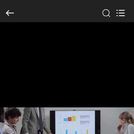
Shenzhen
Electron
Technology
Co.,
Ltd..
All
Rights
Reserved.
MAISON
PRODUITS
AU
SUJET
DE
NOUS
VISITE
D'USINE