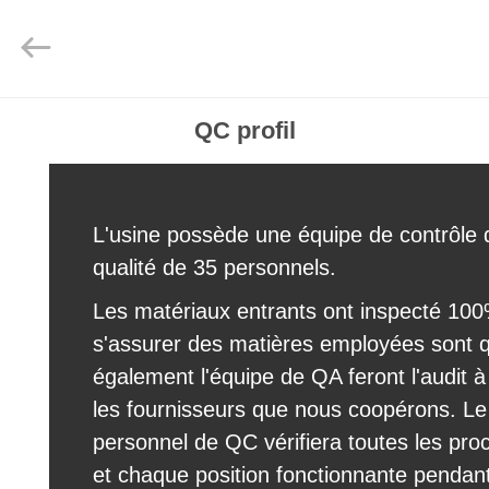
Shenzhen
Electron
Technology
Co.,
Ltd..
All
Rights
Reserved.
MAISON
QC profil
PRODUITS
L'usine possède une équipe de contrôle 
AU
qualité de 35 personnels.
SUJET
Les matériaux entrants ont inspecté 10
DE
s'assurer des matières employées sont qu
NOUS
également l'équipe de QA feront l'audit à
les fournisseurs que nous coopérons. Le
VISITE
personnel de QC vérifiera toutes les pro
D'USINE
et chaque position fonctionnante pendant