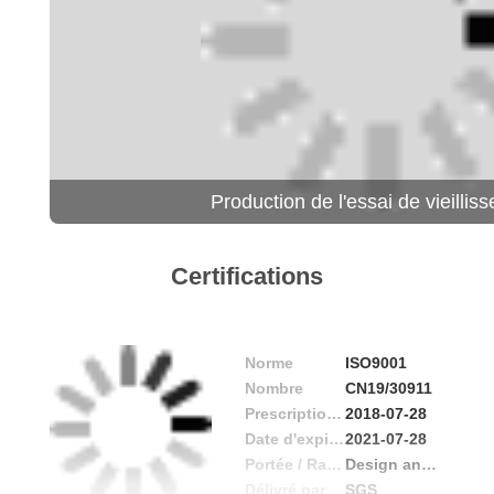
Production de l'essai de vieillis
Certifications
Norme
ISO9001
Nombre
CN19/30911
Prescription Date
2018-07-28
Date d'expiration
2021-07-28
Portée / Range
Design and manufacturing digital photo frames, tablets, personal computers
Délivré par
SGS