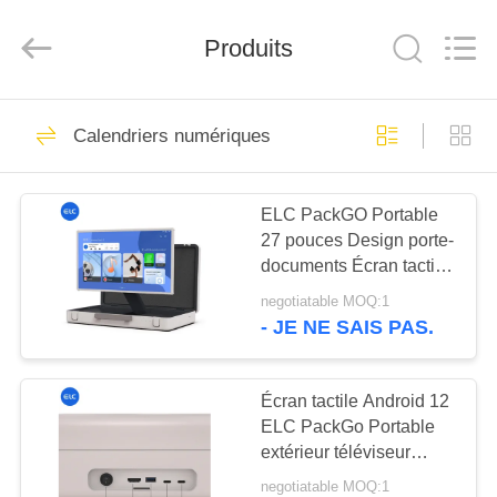
Shenzhen
Electron
Technology
Co.,
Produits
Ltd..
All
Rights
Reserved.
MAISON
246
Calendriers numériques
Affichages
PRODUITS
numériques
ELC PackGO Portable
27 pouces Design porte-
AU
documents Écran tactile
SUJET
Système Android Écran
negotiatable MOQ:1
TV intelligent pour le
DE
- JE NE SAIS PAS.
camping
28
NOUS
Solutions
Écran tactile Android 12
ELC PackGo Portable
VISITE
d'affichage pour
extérieur téléviseur
D'USINE
intelligent HD
restaurants
negotiatable MOQ:1