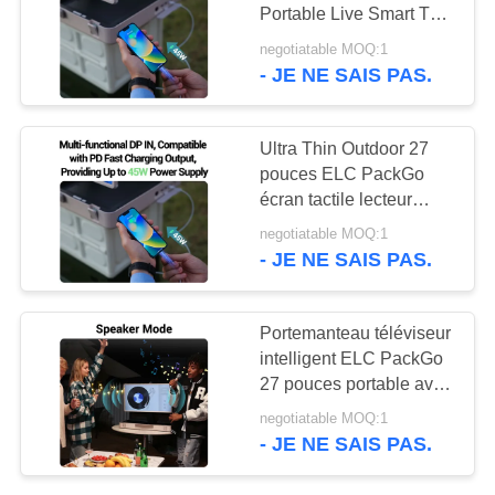
POLITIQUE
Portable Live Smart TV
EN
Pour le ménage en
negotiatable MOQ:1
extérieur
- JE NE SAIS PAS.
120
MATIÈRE
Tablettes à
DE
PROTECTION
Ultra Thin Outdoor 27
éclairage de bord
pouces ELC PackGo
DE
écran tactile lecteur
LA
vidéo portable téléviseur
negotiatable MOQ:1
intelligent
VIE
- JE NE SAIS PAS.
PRIVÉE
35
Portemanteau téléviseur
Comprimés
intelligent ELC PackGo
27 pouces portable avec
médicaux
Wifi HD
negotiatable MOQ:1
- JE NE SAIS PAS.