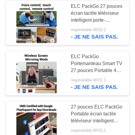
ELC PackGo 27 pouces
écran tactile téléviseur
1
intelligent porte-
Signalisation à
documents téléviseur
negotiatable MOQ:1
intelligent tablette
- JE NE SAIS PAS.
double écran
extérieur
ELC PackGo
Portemanteau Smart TV
27 pouces Portable 4K
HD Écran tactile Smart
20
negotiatable MOQ:1
TV
- JE NE SAIS PAS.
Calendriers
numériques
27 pouces ELC PackGo
Portable écran tactile
téléviseur intelligent
télévision HD télévision
negotiatable MOQ:1
téléviseur intelligent