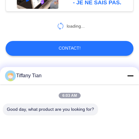
- JE NE SAIS PAS.
grande tablette
6
Tablette pour la
loading...
maison intelligente
CONTACT!
Catégories populaires
Tous
Tiffany Tian
Affichages
Solutions d'affichage
6:03 AM
numériques
pour restaurants
Good day, what product are you looking for?
Affichage à écran
Téléviseur intelligent
tactile