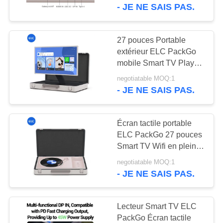
télécommande
- JE NE SAIS PAS.
CONTRÔLE
DE
27 pouces Portable
16
QUALITÉ
extérieur ELC PackGo
mobile Smart TV Player
Téléviseur intelligent
Écran tactile
negotiatable MOQ:1
CONTACTEZ-
- JE NE SAIS PAS.
NOUS
Écran tactile portable
DEMANDEZ
ELC PackGo 27 pouces
UNE
Smart TV Wifi en plein
85
air
CITATION
negotiatable MOQ:1
Affichage à écran
- JE NE SAIS PAS.
tactile
SITEMAP
Lecteur Smart TV ELC
PackGo Écran tactile