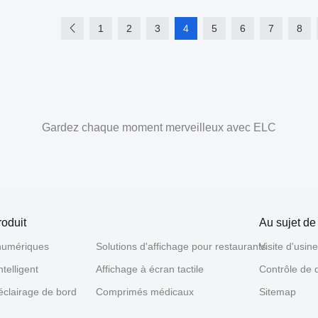
1
2
3
4
5
6
7
8
Gardez chaque moment merveilleux avec ELC
roduit
Au sujet de
numériques
Solutions d'affichage pour restaurants
Visite d'usin
ntelligent
Affichage à écran tactile
Contrôle de q
 éclairage de bord
Comprimés médicaux
Sitemap