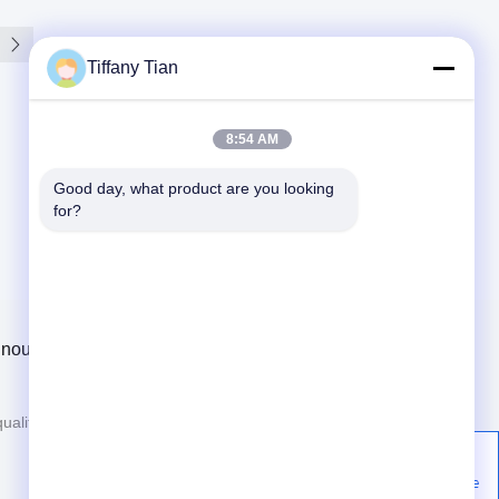
Tiffany Tian
8:54 AM
Good day, what product are you looking 
for?
 nous
Contactez-nous
e
Nouvelles
86-755-2916-1269
ualité
Cas
Construction de 2, zone
industrielle de Yingfeng, la
Politique en matière de protection de la vie privée
Communauté de Tantou, rue
de Songgang, Bao'an,
Shenzhen, Chine