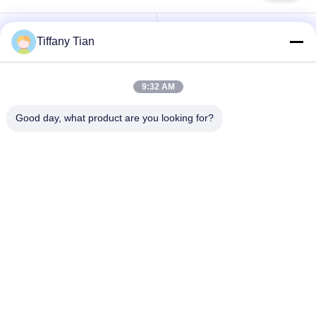
Affichages
Solutions d'affichage
Tiffany Tian
numériques
pour restaurants
9:32 AM
Affichage à écran
Téléviseur intelligent
tactile
Good day, what product are you looking for?
Tablettes à éclairage
Comprimés médicaux
de bord
Signalisation à
Calendriers
double écran
numériques
Souscrivez