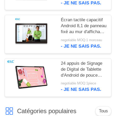
POLITIQUE
- JE NE SAIS PAS.
EN
MATIÈRE
Écran tactile capacitif
Android 8,1 de panneau
DE
fixé au mur d'affichage
PROTECTION
à cristaux liquides de
negotiable MOQ:1 morceau
DE
Rockchip RK3288
- JE NE SAIS PAS.
LA
VIE
24 appuis de Signage
PRIVÉE
de Digital de Tablette
d'Android de pouce
WIFI Bluetooth avec la
negotiable MOQ:1piece
caméra avant
- JE NE SAIS PAS.
Catégories populaires
Tous