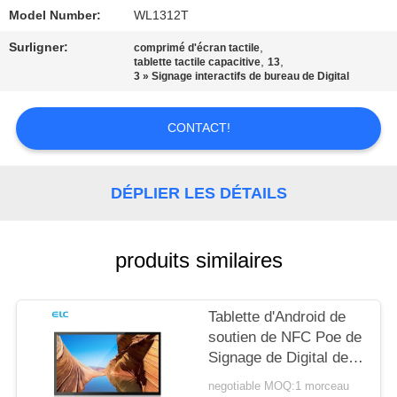
Model Number:
WL1312T
CONTRÔLE
Surligner:
,
comprimé d'écran tactile
DE
,
,
tablette tactile capacitive
13
3 » Signage interactifs de bureau de Digital
QUALITÉ
CONTACT!
CONTACTEZ-
NOUS
DÉPLIER LES DÉTAILS
DEMANDEZ
produits similaires
UNE
CITATION
Tablette d'Android de
soutien de NFC Poe de
SITEMAP
Signage de Digital de
bâti du mur RK3288
negotiable MOQ:1 morceau