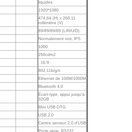
liquides
1920*1080
474,64 (H) x 268,11
millimètre (V)
89/89/89/89 (L/R/U/D)
Normalement noir, IPS
1000
250cdm2
, 16:9
802.11b/g/n
Ethernet de 100M/1000M
Bluetooth 4,0
Écart-type, appui jusqu'à
32GB
Mini USB OTG
USB 2,0
Centre serveur 2,0 d'USB
Porte série, RS232