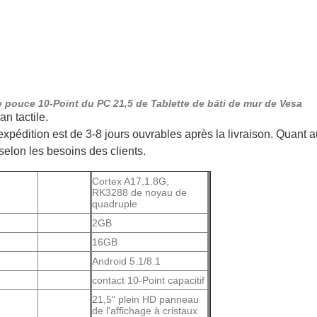
de pouce 10-Point du PC 21,5 de Tablette de bâti de mur de Vesa
an tactile.
pédition est de 3-8 jours ouvrables après la livraison. Quant au 
selon les besoins des clients.
Cortex A17,1.8G,
RK3288 de noyau de
quadruple
2GB
16GB
Android 5.1/8.1
contact 10-Point capacitif
21,5" plein HD panneau
de l'affichage à cristaux