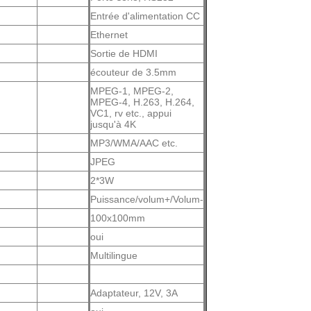
Entrée d'alimentation CC
Ethernet
Sortie de HDMI
écouteur de 3.5mm
MPEG-1, MPEG-2,
MPEG-4, H.263, H.264,
VC1, rv etc., appui
jusqu'à 4K
MP3/WMA/AAC etc.
JPEG
2*3W
Puissance/volum+/Volum-
100x100mm
oui
Multilingue
Adaptateur, 12V, 3A