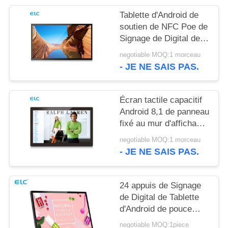
POLITIQUE
Tablette d'Android de
EN
soutien de NFC Poe de
MATIÈRE
Signage de Digital de
bâti du mur RK3288
DE
negotiable MOQ:1 morceau
- JE NE SAIS PAS.
PROTECTION
DE
Écran tactile capacitif
LA
Android 8,1 de panneau
VIE
fixé au mur d'affichage
à cristaux liquides de
PRIVÉE
negotiable MOQ:1 morceau
Rockchip RK3288
- JE NE SAIS PAS.
24 appuis de Signage
de Digital de Tablette
d'Android de pouce
WIFI Bluetooth avec la
negotiable MOQ:1piece