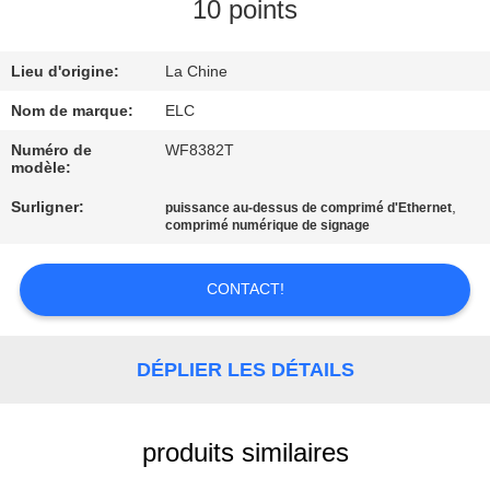
10 points
CONTRÔLE
Lieu d'origine:
La Chine
DE
QUALITÉ
Nom de marque:
ELC
Numéro de
WF8382T
modèle:
CONTACTEZ-
Surligner:
,
puissance au-dessus de comprimé d'Ethernet
NOUS
comprimé numérique de signage
DEMANDEZ
CONTACT!
UNE
CITATION
DÉPLIER LES DÉTAILS
SITEMAP
produits similaires