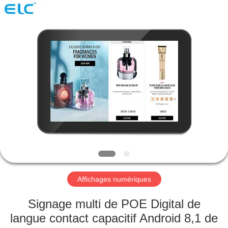
Shenzhen
Electron
Technology
Co.,
Ltd..
All
Rights
Reserved.
MAISON
PRODUITS
AU
SUJET
DE
NOUS
Affichages numériques
VISITE
Signage multi de POE Digital de
D'USINE
langue contact capacitif Android 8,1 de