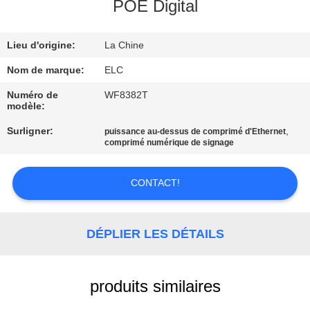
POE Digital
CONTRÔLE
Lieu d'origine:
La Chine
DE
QUALITÉ
Nom de marque:
ELC
Numéro de
WF8382T
modèle:
CONTACTEZ-
Surligner:
,
puissance au-dessus de comprimé d'Ethernet
NOUS
comprimé numérique de signage
DEMANDEZ
CONTACT!
UNE
CITATION
DÉPLIER LES DÉTAILS
SITEMAP
produits similaires