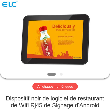
Shenzhen
Electron
Technology
Co.,
Ltd..
All
Rights
Reserved.
MAISON
PRODUITS
AU
SUJET
DE
NOUS
Affichages numériques
VISITE
Dispositif noir de logiciel de restaurant
D'USINE
de Wifi Rj45 de Signage d'Android