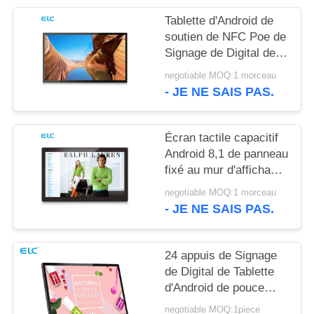
POLITIQUE
Tablette d'Android de
EN
soutien de NFC Poe de
MATIÈRE
Signage de Digital de
bâti du mur RK3288
DE
negotiable MOQ:1 morceau
- JE NE SAIS PAS.
PROTECTION
DE
Écran tactile capacitif
LA
Android 8,1 de panneau
VIE
fixé au mur d'affichage
à cristaux liquides de
PRIVÉE
negotiable MOQ:1 morceau
Rockchip RK3288
- JE NE SAIS PAS.
24 appuis de Signage
de Digital de Tablette
d'Android de pouce
WIFI Bluetooth avec la
negotiable MOQ:1piece