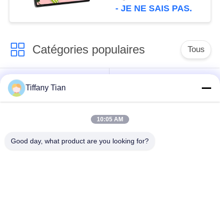
caméra avant
- JE NE SAIS PAS.
Catégories populaires
Tous
Affichages
Solutions d'affichage
Tiffany Tian
numériques
pour restaurants
10:05 AM
Affichage à écran
Téléviseur intelligent
tactile
Good day, what product are you looking for?
Tablettes à éclairage
Comprimés médicaux
de bord
Signalisation à
Calendriers
double écran
numériques