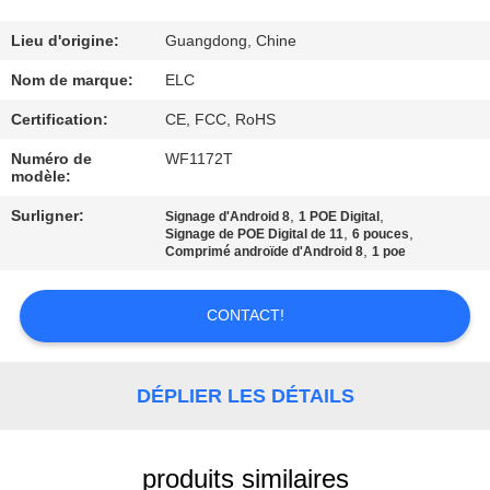
CONTRÔLE
Lieu d'origine:
Guangdong, Chine
DE
Nom de marque:
ELC
QUALITÉ
Certification:
CE, FCC, RoHS
Numéro de
WF1172T
modèle:
CONTACTEZ-
NOUS
Surligner:
,
,
Signage d'Android 8
1 POE Digital
,
,
Signage de POE Digital de 11
6 pouces
,
Comprimé androïde d'Android 8
1 poe
DEMANDEZ
CONTACT!
UNE
CITATION
DÉPLIER LES DÉTAILS
SITEMAP
produits similaires