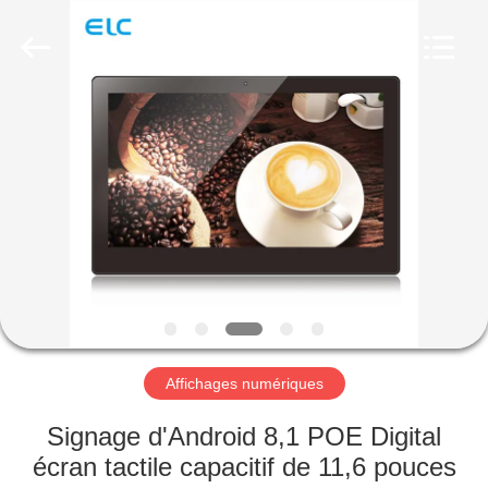
Shenzhen
Electron
Technology
Co.,
Ltd..
All
Rights
Reserved.
MAISON
PRODUITS
AU
SUJET
DE
NOUS
Affichages numériques
VISITE
Signage d'Android 8,1 POE Digital
D'USINE
écran tactile capacitif de 11,6 pouces