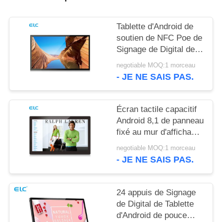
POLITIQUE
EN
Tablette d'Android de
MATIÈRE
soutien de NFC Poe de
Signage de Digital de
DE
bâti du mur RK3288
negotiable MOQ:1 morceau
PROTECTION
- JE NE SAIS PAS.
DE
LA
Écran tactile capacitif
VIE
Android 8,1 de panneau
fixé au mur d'affichage
PRIVÉE
à cristaux liquides de
negotiable MOQ:1 morceau
Rockchip RK3288
- JE NE SAIS PAS.
24 appuis de Signage
de Digital de Tablette
d'Android de pouce