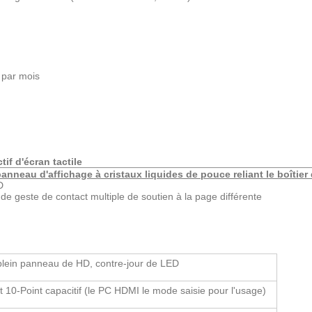
 par mois
tif d'écran tactile
 panneau d'affichage à cristaux liquides de pouce reliant le boîtie
D
de geste de contact multiple de soutien à la page différente
plein panneau de HD, contre-jour de LED
t 10-Point capacitif (le PC HDMI le mode saisie pour l'usage)