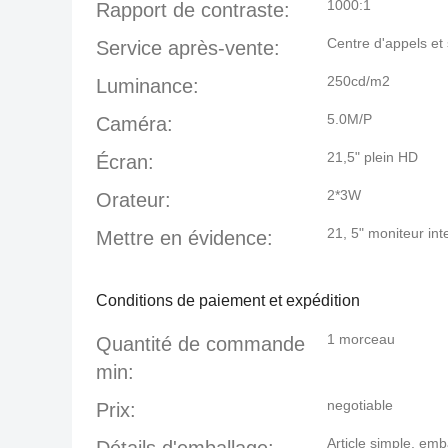
1000:1
Rapport de contraste:
Centre d'appels et 
Service après-vente:
250cd/m2
Luminance:
5.0M/P
Caméra:
21,5" plein HD
Écran:
2*3W
Orateur:
21
,
5" moniteur inte
Mettre en évidence:
Conditions de paiement et expédition
1 morceau
Quantité de commande
min:
negotiable
Prix:
Article simple, e