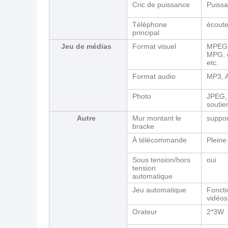
Cric de puissance
Puissa
Téléphone
écout
principal
Jeu de médias
Format visuel
MPEG-
MPG, 
etc.
Format audio
MP3, A
Photo
JPEG, 
soutie
Autre
Mur montant le
suppo
bracke
À télécommande
Pleine
Sous tension/hors
oui
tension
automatique
Jeu automatique
Foncti
vidéos
Orateur
2*3W