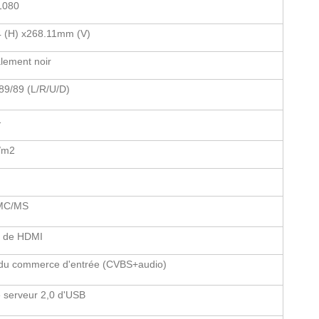
1080
4 (H) x268.11mm (V)
lement noir
89/89 (L/R/U/D)
1
/m2
MC/MS
e de HDMI
 du commerce d'entrée (CVBS+audio)
 serveur 2,0 d'USB