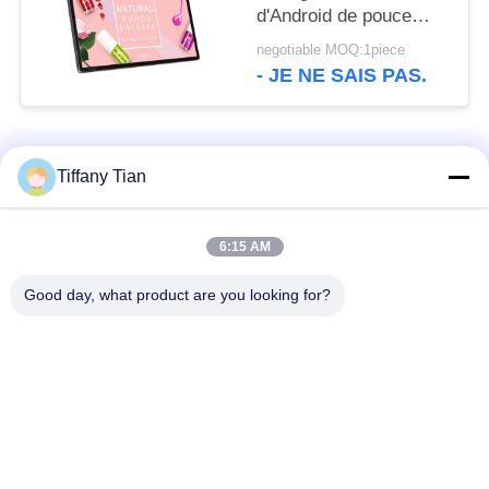
d'Android de pouce
WIFI Bluetooth avec la
negotiable MOQ:1piece
caméra avant
- JE NE SAIS PAS.
Catégories populaires
Tous
Tiffany Tian
Affichages
Solutions d'affichage
6:15 AM
numériques
pour restaurants
Good day, what product are you looking for?
Affichage à écran
Téléviseur intelligent
tactile
Tablettes à éclairage
Comprimés médicaux
de bord