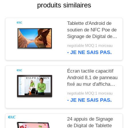
POLITIQUE
produits similaires
EN
MATIÈRE
Tablette d'Android de
DE
soutien de NFC Poe de
Signage de Digital de
PROTECTION
bâti du mur RK3288
negotiable MOQ:1 morceau
DE
- JE NE SAIS PAS.
LA
VIE
Écran tactile capacitif
PRIVÉE
Android 8,1 de panneau
fixé au mur d'affichage
à cristaux liquides de
negotiable MOQ:1 morceau
Rockchip RK3288
- JE NE SAIS PAS.
24 appuis de Signage
de Digital de Tablette