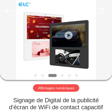
Shenzhen
Electron
Technology
Co.,
Ltd..
All
Rights
Reserved.
MAISON
PRODUITS
AU
SUJET
DE
NOUS
Affichages numériques
VISITE
Signage de Digital de la publicité
D'USINE
d'écran de WiFi de contact capacitif