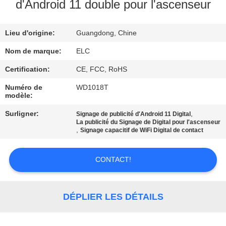
d'Android 11 double pour l'ascenseur
CONTRÔLE
Lieu d'origine:
Guangdong, Chine
DE
QUALITÉ
Nom de marque:
ELC
Certification:
CE, FCC, RoHS
CONTACTEZ-
Numéro de
WD1018T
modèle:
NOUS
Surligner:
,
Signage de publicité d'Android 11 Digital
La publicité du Signage de Digital pour l'ascenseur
,
DEMANDEZ
Signage capacitif de WiFi Digital de contact
UNE
CONTACT!
CITATION
SITEMAP
DÉPLIER LES DÉTAILS