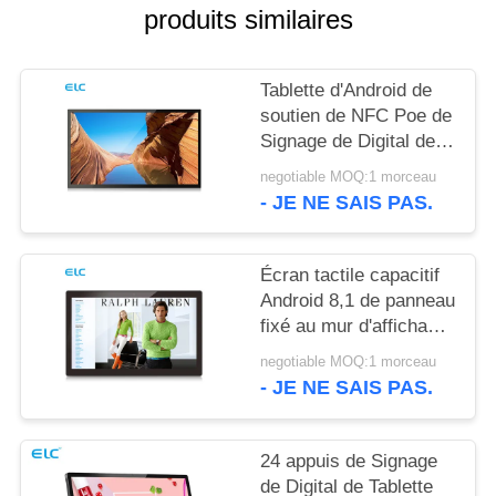
POLITIQUE
produits similaires
EN
MATIÈRE
Tablette d'Android de
DE
soutien de NFC Poe de
Signage de Digital de
PROTECTION
bâti du mur RK3288
negotiable MOQ:1 morceau
DE
- JE NE SAIS PAS.
LA
VIE
Écran tactile capacitif
PRIVÉE
Android 8,1 de panneau
fixé au mur d'affichage
à cristaux liquides de
negotiable MOQ:1 morceau
Rockchip RK3288
- JE NE SAIS PAS.
24 appuis de Signage
de Digital de Tablette