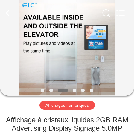
Shenzhen
Electron
Technology
Co.,
Ltd..
All
Rights
Reserved.
MAISON
PRODUITS
AU
SUJET
DE
NOUS
Affichages numériques
VISITE
Affichage à cristaux liquides 2GB RAM
D'USINE
Advertising Display Signage 5.0MP