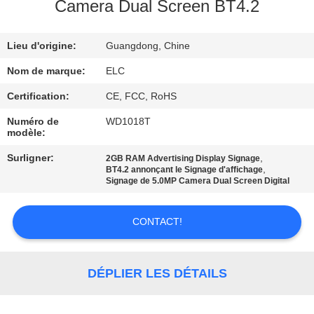
Camera Dual Screen BT4.2
CONTRÔLE
Lieu d'origine:
Guangdong, Chine
DE
QUALITÉ
Nom de marque:
ELC
Certification:
CE, FCC, RoHS
CONTACTEZ-
Numéro de
WD1018T
modèle:
NOUS
Surligner:
,
2GB RAM Advertising Display Signage
,
BT4.2 annonçant le Signage d'affichage
DEMANDEZ
Signage de 5.0MP Camera Dual Screen Digital
UNE
CONTACT!
CITATION
SITEMAP
DÉPLIER LES DÉTAILS