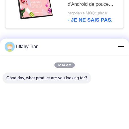
d'Android de pouce
WIFI Bluetooth avec la
negotiable MOQ:1piece
caméra avant
- JE NE SAIS PAS.
Catégories populaires
Tous
Tiffany Tian
Affichages
Solutions d'affichage
6:34 AM
numériques
pour restaurants
Good day, what product are you looking for?
Affichage à écran
Téléviseur intelligent
tactile
Tablettes à éclairage
Comprimés médicaux
de bord