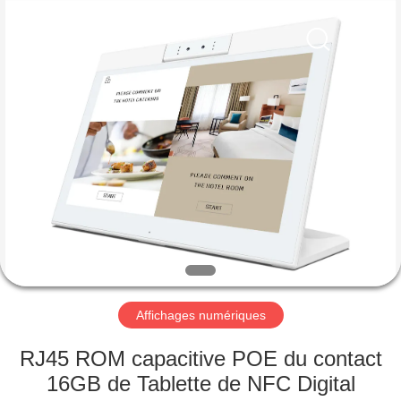
Shenzhen
Electron
Technology
Co.,
Ltd..
All
Rights
Reserved.
MAISON
PRODUITS
AU
SUJET
DE
NOUS
Affichages numériques
VISITE
RJ45 ROM capacitive POE du contact
D'USINE
16GB de Tablette de NFC Digital