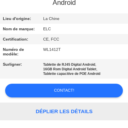
Android
CONTRÔLE
Lieu d'origine:
La Chine
DE
QUALITÉ
Nom de marque:
ELC
Certification:
CE, FCC
CONTACTEZ-
Numéro de
WL1412T
modèle:
NOUS
Surligner:
,
Tablette de RJ45 Digital Android
,
16GB Rom Digital Android Tablet
DEMANDEZ
Tablette capacitive de POE Android
UNE
CONTACT!
CITATION
SITEMAP
DÉPLIER LES DÉTAILS