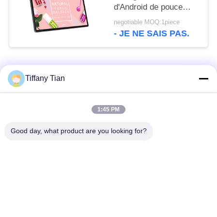
d'Android de pouce
WIFI Bluetooth avec la
negotiable MOQ:1piece
caméra avant
- JE NE SAIS PAS.
Catégories populaires
Tous
Tiffany Tian
Affichages
Solutions d'affichage
1:45 PM
numériques
pour restaurants
Good day, what product are you looking for?
Affichage à écran
Téléviseur intelligent
tactile
Tablettes à éclairage
Comprimés médicaux
de bord