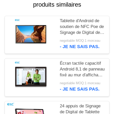
POLITIQUE
produits similaires
EN
MATIÈRE
Tablette d'Android de
DE
soutien de NFC Poe de
Signage de Digital de
PROTECTION
bâti du mur RK3288
negotiable MOQ:1 morceau
DE
- JE NE SAIS PAS.
LA
VIE
Écran tactile capacitif
PRIVÉE
Android 8,1 de panneau
fixé au mur d'affichage
à cristaux liquides de
negotiable MOQ:1 morceau
Rockchip RK3288
- JE NE SAIS PAS.
24 appuis de Signage
de Digital de Tablette