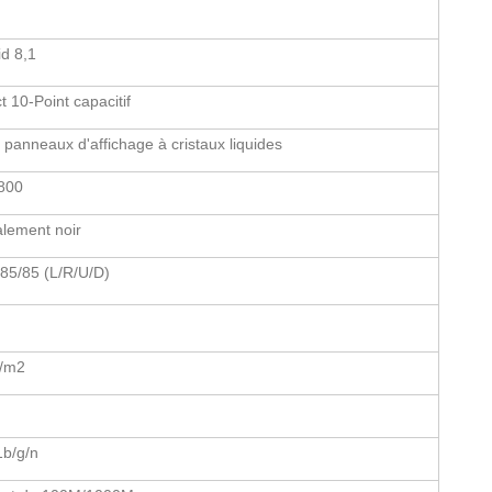
d 8,1
t 10-Point capacitif
 panneaux d'affichage à cristaux liquides
800
lement noir
85/85 (L/R/U/D)
/m2
1b/g/n