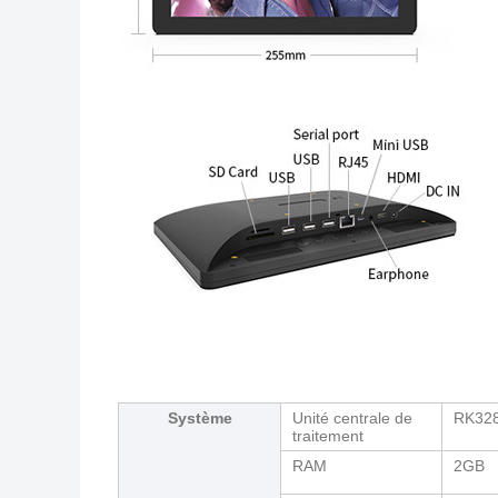
Système
Unité centrale de
RK328
traitement
RAM
2GB