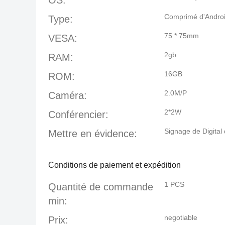
OS:
Comprimé d'Andro
Type:
75 * 75mm
VESA:
2gb
RAM:
16GB
ROM:
2.0M/P
Caméra:
2*2W
Conférencier:
Signage de Digital
Mettre en évidence:
Conditions de paiement et expédition
1 PCS
Quantité de commande
min:
negotiable
Prix: