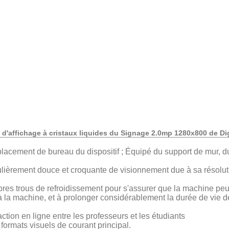
d'affichage à cristaux liquides du Signage 2.0mp 1280x800 de Di
 placement de bureau du dispositif ; Équipé du support de mur, du 
iculièrement douce et croquante de visionnement due à sa résol
pres trous de refroidissement pour s'assurer que la machine peut
la machine, et à prolonger considérablement la durée de vie d
action en ligne entre les professeurs et les étudiants
formats visuels de courant principal.