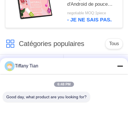
d'Android de pouce
WIFI Bluetooth avec la
negotiable MOQ:1piece
caméra avant
- JE NE SAIS PAS.
Catégories populaires
Tous
Affichages
Solutions d'affichage
Tiffany Tian
numériques
pour restaurants
6:48 PM
Affichage à écran
Téléviseur intelligent
tactile
Good day, what product are you looking for?
Tablettes à éclairage
Comprimés médicaux
de bord