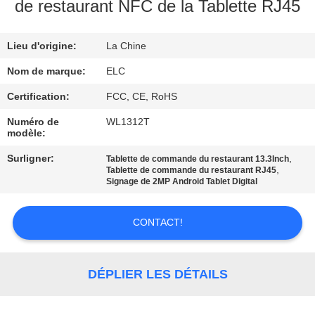
de restaurant NFC de la Tablette RJ45
CONTRÔLE
Lieu d'origine:
La Chine
DE
QUALITÉ
Nom de marque:
ELC
Certification:
FCC, CE, RoHS
CONTACTEZ-
Numéro de
WL1312T
modèle:
NOUS
Surligner:
,
Tablette de commande du restaurant 13.3Inch
,
Tablette de commande du restaurant RJ45
DEMANDEZ
Signage de 2MP Android Tablet Digital
UNE
CONTACT!
CITATION
SITEMAP
DÉPLIER LES DÉTAILS