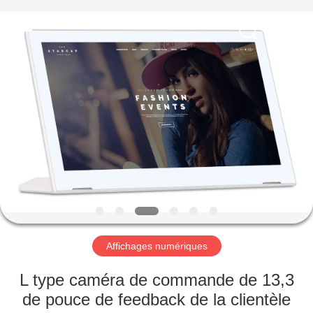
Shenzhen
Electron
Technology
Co.,
Ltd..
All
Rights
Reserved.
MAISON
PRODUITS
AU
SUJET
DE
NOUS
Affichages numériques
VISITE
L type caméra de commande de 13,3
D'USINE
de pouce de feedback de la clientèle