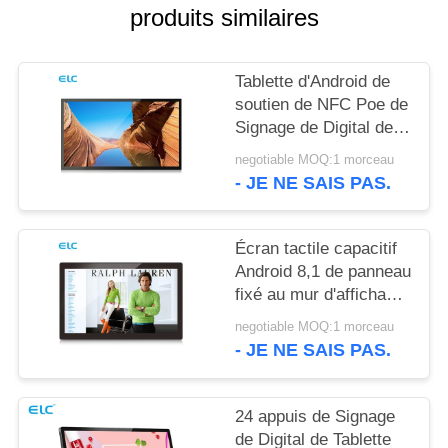
POLITIQUE
produits similaires
EN
MATIÈRE
Tablette d'Android de
DE
soutien de NFC Poe de
Signage de Digital de
PROTECTION
bâti du mur RK3288
negotiable MOQ:1 morceau
DE
- JE NE SAIS PAS.
LA
VIE
Écran tactile capacitif
PRIVÉE
Android 8,1 de panneau
fixé au mur d'affichage
à cristaux liquides de
negotiable MOQ:1 morceau
Rockchip RK3288
- JE NE SAIS PAS.
24 appuis de Signage
de Digital de Tablette