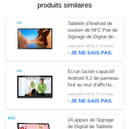
POLITIQUE
produits similaires
EN
MATIÈRE
Tablette d'Android de
DE
soutien de NFC Poe de
Signage de Digital de
PROTECTION
bâti du mur RK3288
negotiable MOQ:1 morceau
DE
- JE NE SAIS PAS.
LA
VIE
Écran tactile capacitif
PRIVÉE
Android 8,1 de panneau
fixé au mur d'affichage
à cristaux liquides de
negotiable MOQ:1 morceau
Rockchip RK3288
- JE NE SAIS PAS.
24 appuis de Signage
de Digital de Tablette