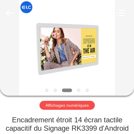
Shenzhen
Electron
Technology
Co.,
Ltd..
All
Rights
Reserved.
MAISON
PRODUITS
AU
SUJET
DE
NOUS
Affichages numériques
VISITE
Encadrement étroit 14 écran tactile
D'USINE
capacitif du Signage RK3399 d'Android