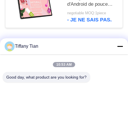
d'Android de pouce
WIFI Bluetooth avec la
negotiable MOQ:1piece
caméra avant
- JE NE SAIS PAS.
Catégories populaires
Tous
Tiffany Tian
Affichages
Solutions d'affichage
10:53 AM
numériques
pour restaurants
Good day, what product are you looking for?
Affichage à écran
Téléviseur intelligent
tactile
Tablettes à éclairage
Comprimés médicaux
de bord