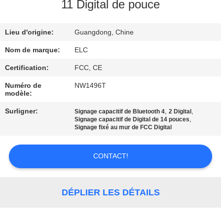
11 Digital de pouce
CONTRÔLE
Lieu d'origine:
Guangdong, Chine
DE
QUALITÉ
Nom de marque:
ELC
Certification:
FCC, CE
CONTACTEZ-
Numéro de
NW1496T
modèle:
NOUS
Surligner:
,
,
Signage capacitif de Bluetooth 4
2 Digital
,
Signage capacitif de Digital de 14 pouces
DEMANDEZ
Signage fixé au mur de FCC Digital
UNE
CONTACT!
CITATION
SITEMAP
DÉPLIER LES DÉTAILS