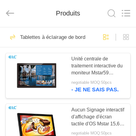
Shenzhen
Electron
Technology
Co.,
Produits
Ltd..
All
Rights
Reserved.
MAISON
246
Tablettes à éclairage de bord
Affichages
PRODUITS
numériques
Unité centrale de
traitement interactive du
AU
moniteur Mstar59
SUJET
d'écran tactile de
negotiable MOQ:50pcs
publicité contact
DE
- JE NE SAIS PAS.
capacitif de 10 points
28
NOUS
Solutions
Aucun Signage interactif
d'affichage d'écran
VISITE
d'affichage pour
tactile d'OS Mstar 15,6
D'USINE
pouces avec l'entrée de
restaurants
negotiable MOQ:50pcs