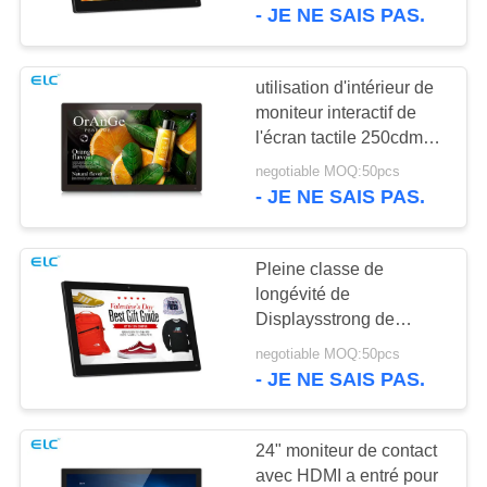
HDMI
- JE NE SAIS PAS.
CONTRÔLE
DE
utilisation d'intérieur de
16
QUALITÉ
moniteur interactif de
l'écran tactile 250cdm2
Téléviseur intelligent
pour la publicité
negotiable MOQ:50pcs
CONTACTEZ-
- JE NE SAIS PAS.
NOUS
Pleine classe de
DEMANDEZ
longévité de
UNE
Displaysstrong de
85
moniteur interactif
CITATION
negotiable MOQ:50pcs
Affichage à écran
d'image de HD un
- JE NE SAIS PAS.
panneau d'affichage à
tactile
cristaux liquides
SITEMAP
24" moniteur de contact
avec HDMI a entré pour