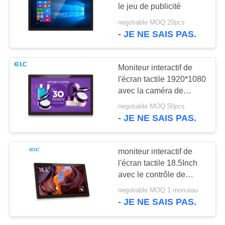
POLITIQUE
le jeu de publicité
EN
negotiable MOQ:20pcs
- JE NE SAIS PAS.
120
MATIÈRE
Tablettes à
DE
PROTECTION
Moniteur interactif de
éclairage de bord
l'écran tactile 1920*1080
DE
avec la caméra de
LA
l'avant 2MP facultative
negotiable MOQ:50pcs
VIE
- JE NE SAIS PAS.
PRIVÉE
35
moniteur interactif de
Comprimés
l'écran tactile 18.5Inch
avec le contrôle de
médicaux
luminosité futé
negotiable MOQ:1 morceau
- JE NE SAIS PAS.