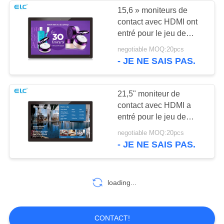
15,6 » moniteurs de
contact avec HDMI ont
1
entré pour le jeu de
Signalisation à
publicité
negotiable MOQ:20pcs
- JE NE SAIS PAS.
double écran
21,5" moniteur de
contact avec HDMI a
entré pour le jeu de
publicité
20
negotiable MOQ:20pcs
- JE NE SAIS PAS.
Calendriers
numériques
loading...
CONTACT!