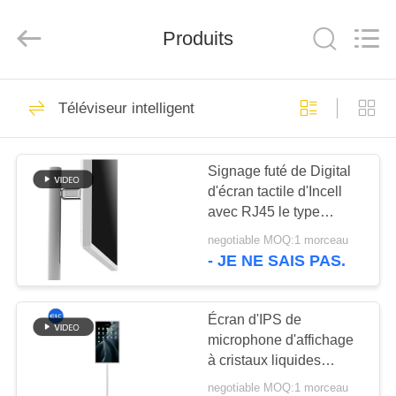
Shenzhen
Electron
Technology
Co.,
Produits
Ltd..
All
Rights
Reserved.
MAISON
246
Téléviseur intelligent
Affichages
PRODUITS
numériques
Signage futé de Digital
d'écran tactile d'Incell
AU
avec RJ45 le type
SUJET
interface de fente de C
negotiable MOQ:1 morceau
SIM
DE
- JE NE SAIS PAS.
28
NOUS
Solutions
Écran d'IPS de
microphone d'affichage
VISITE
d'affichage pour
à cristaux liquides
D'USINE
d'Incell de Signage
restaurants
negotiable MOQ:1 morceau