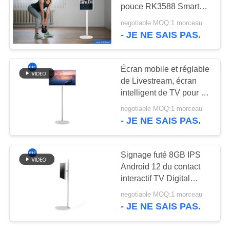
POLITIQUE
pouce RK3588 Smart
EN
TV Digital d'ELC 24 12
negotiable MOQ:1 morceau
4+32GB
- JE NE SAIS PAS.
120
MATIÈRE
Tablettes à
DE
PROTECTION
Écran mobile et réglable
éclairage de bord
de Livestream, écran
DE
intelligent de TV pour le
LA
travail ou étude en ligne
negotiable MOQ:1 morceau
VIE
- JE NE SAIS PAS.
PRIVÉE
35
Signage futé 8GB IPS
Comprimés
Android 12 du contact
interactif TV Digital
médicaux
d'Incell
negotiable MOQ:1 morceau
- JE NE SAIS PAS.