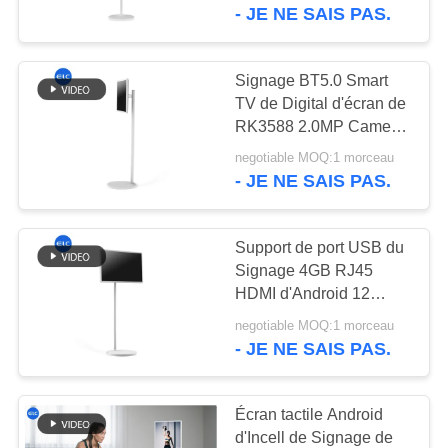
démontable du contact
- JE NE SAIS PAS.
TV Digital double
CONTRÔLE
DE
Signage BT5.0 Smart
16
QUALITÉ
TV de Digital d'écran de
RK3588 2.0MP Camera
Téléviseur intelligent
Incell Touch
negotiable MOQ:1 morceau
CONTACTEZ-
- JE NE SAIS PAS.
NOUS
Support de port USB du
DEMANDEZ
Signage 4GB RJ45
UNE
HDMI d'Android 12
85
Incell Digital TV
CITATION
negotiable MOQ:1 morceau
Affichage à écran
- JE NE SAIS PAS.
tactile
SITEMAP
Écran tactile Android
d'Incell de Signage de