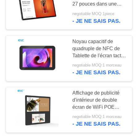
POLITIQUE
27 pouces dans une
EN
tablette Android 7,1
negotiable MOQ:1piece
- JE NE SAIS PAS.
120
MATIÈRE
Tablettes à
DE
PROTECTION
Noyau capacitif de
éclairage de bord
quadruple de NFC de
DE
Tablette de l'écran tactile
LA
RK3288 Poe Android
negotiable MOQ:1 morceau
VIE
- JE NE SAIS PAS.
PRIVÉE
35
Affichage de publicité
Comprimés
d'intérieur de double
écran de WiFi POE
médicaux
Android pour le
negotiable MOQ:1 morceau
restaurant
- JE NE SAIS PAS.