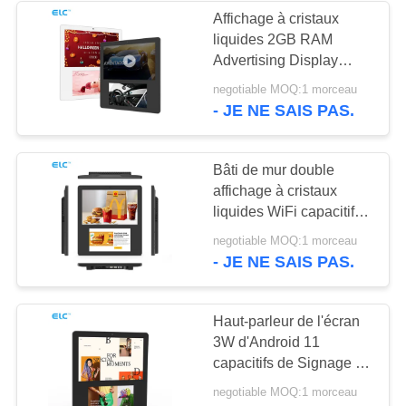
Affichage à cristaux
liquides 2GB RAM
1
Advertising Display
Signalisation à
Signage 5.0MP Camera
negotiable MOQ:1 morceau
Dual Screen BT4.2
- JE NE SAIS PAS.
double écran
Bâti de mur double
affichage à cristaux
liquides WiFi capacitif
Android 11 de Signage
20
negotiable MOQ:1 morceau
de Digital d'écran de
- JE NE SAIS PAS.
Calendriers
10,1 pouces
numériques
Haut-parleur de l'écran
3W d'Android 11
capacitifs de Signage de
Digital d'ascenseur de
negotiable MOQ:1 morceau
contact double