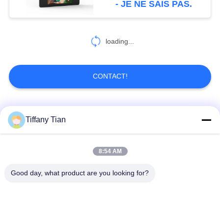
- JE NE SAIS PAS.
6
Tablette pour la
loading...
maison intelligente
CONTACT!
Catégories populaires
Tous
Tiffany Tian
Affichages
Solutions d'affichage
8:54 AM
numériques
pour restaurants
Good day, what product are you looking for?
Affichage à écran
Téléviseur intelligent
tactile