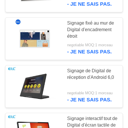
- JE NE SAIS PAS.
CONTRÔLE
DE
Signage fixé au mur de
16
QUALITÉ
Digital d'encadrement
étroit
Téléviseur intelligent
negotiable MOQ:1 morceau
CONTACTEZ-
- JE NE SAIS PAS.
NOUS
Signage de Digital de
DEMANDEZ
réception d'Android 6,0
UNE
85
CITATION
negotiable MOQ:1 morceau
Affichage à écran
- JE NE SAIS PAS.
tactile
SITEMAP
Signage interactif tout de
Digital d'écran tactile de