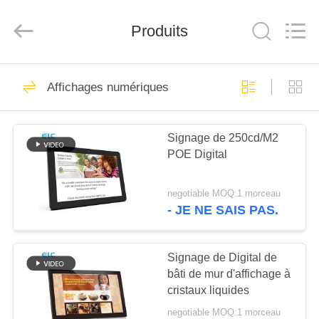
Shenzhen
Electron
Technology
Co.,
Produits
Ltd..
All
Rights
Reserved.
MAISON
246
Affichages numériques
Affichages
PRODUITS
numériques
Signage de 250cd/M2
POE Digital
AU
SUJET
negotiable MOQ:1 morceau
DE
- JE NE SAIS PAS.
28
NOUS
Solutions
Signage de Digital de
bâti de mur d'affichage à
VISITE
d'affichage pour
cristaux liquides
D'USINE
restaurants
negotiable MOQ:1 morceau