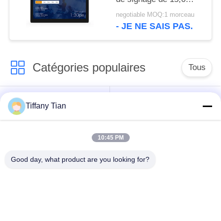
pouces entourant le
negotiable MOQ:1 morceau
guide optique de LED
- JE NE SAIS PAS.
Catégories populaires
Tous
Affichages
Solutions d'affichage
Tiffany Tian
numériques
pour restaurants
10:45 PM
Affichage à écran
Téléviseur intelligent
tactile
Good day, what product are you looking for?
Tablettes à éclairage
Comprimés médicaux
de bord