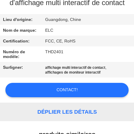
d'affichage multi interactif de contact
CONTRÔLE
Lieu d'origine:
Guangdong, Chine
DE
QUALITÉ
Nom de marque:
ELC
Certification:
FCC, CE, RoHS
CONTACTEZ-
Numéro de
THD2401
modèle:
NOUS
Surligner:
,
affichage multi interactif de contact
affichages de moniteur interactif
DEMANDEZ
UNE
CONTACT!
CITATION
DÉPLIER LES DÉTAILS
SITEMAP