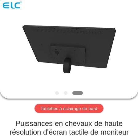
Shenzhen
Electron
Technology
Co.,
Ltd..
All
Rights
Reserved.
MAISON
PRODUITS
AU
SUJET
DE
NOUS
Tablettes à éclairage de bord
VISITE
Puissances en chevaux de haute
D'USINE
résolution d'écran tactile de moniteur