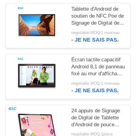
POLITIQUE
Tablette d'Android de
EN
soutien de NFC Poe de
MATIÈRE
Signage de Digital de
bâti du mur RK3288
DE
negotiable MOQ:1 morceau
- JE NE SAIS PAS.
PROTECTION
DE
Écran tactile capacitif
LA
Android 8,1 de panneau
VIE
fixé au mur d'affichage
à cristaux liquides de
PRIVÉE
negotiable MOQ:1 morceau
Rockchip RK3288
- JE NE SAIS PAS.
24 appuis de Signage
de Digital de Tablette
d'Android de pouce
WIFI Bluetooth avec la
negotiable MOQ:1piece