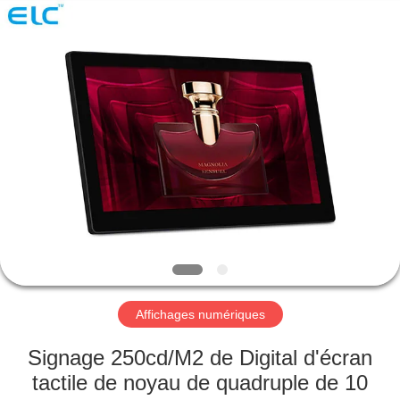
Shenzhen
Electron
Technology
Co.,
Ltd..
All
Rights
Reserved.
MAISON
PRODUITS
AU
SUJET
DE
NOUS
Affichages numériques
VISITE
Signage 250cd/M2 de Digital d'écran
D'USINE
tactile de noyau de quadruple de 10