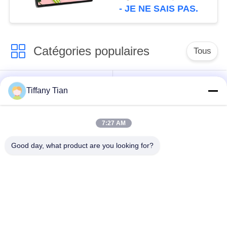
caméra avant
- JE NE SAIS PAS.
Catégories populaires
Tous
Affichages
Solutions d'affichage
Tiffany Tian
numériques
pour restaurants
7:27 AM
Affichage à écran
Téléviseur intelligent
tactile
Good day, what product are you looking for?
Tablettes à éclairage
Comprimés médicaux
de bord
Signalisation à
Calendriers
double écran
numériques