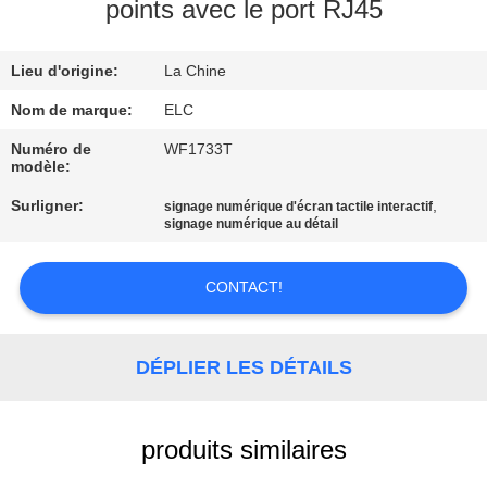
points avec le port RJ45
CONTRÔLE
Lieu d'origine:
La Chine
DE
QUALITÉ
Nom de marque:
ELC
Numéro de
WF1733T
modèle:
CONTACTEZ-
Surligner:
,
signage numérique d'écran tactile interactif
NOUS
signage numérique au détail
DEMANDEZ
CONTACT!
UNE
CITATION
DÉPLIER LES DÉTAILS
SITEMAP
produits similaires