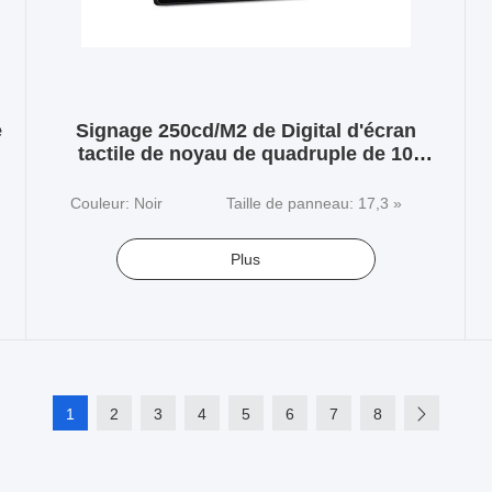
e
Signage 250cd/M2 de Digital d'écran
tactile de noyau de quadruple de 10
points avec le port RJ45
Couleur: Noir
Taille de panneau: 17,3 »
Plus
1
2
3
4
5
6
7
8