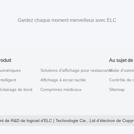
Gardez chaque moment merveilleux avec ELC
roduit
Au sujet de
numériques
Solutions d'affichage pour restaurants
Visite d'usin
ntelligent
Affichage à écran tactile
Contrôle de q
 éclairage de bord
Comprimés médicaux
Sitemap
 de R&D de logiciel d'ELC | Technologie Cie., Ltd d'électron de Cop