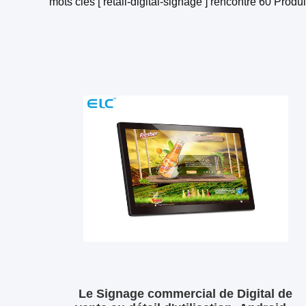
mots clés [ retail-digital-signage ] rencontre
60
Produi
Le Signage commercial de Digital de