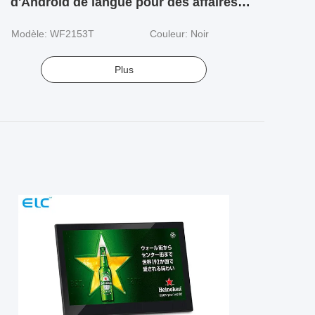
d'Android de langue pour des affaires
différentes
Modèle: WF2153T
Couleur: Noir
Plus