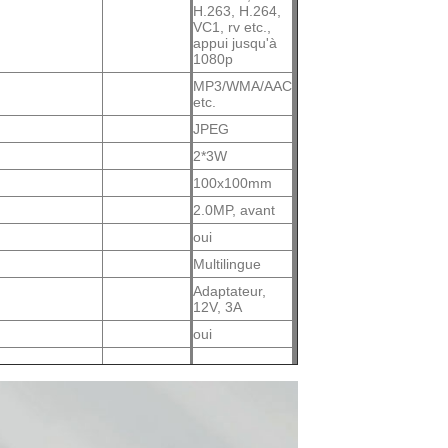
H.263, H.264,
VC1, rv etc.,
appui jusqu'à
1080p
MP3/WMA/AAC
etc.
JPEG
2*3W
100x100mm
2.0MP, avant
oui
Multilingue
Adaptateur,
12V, 3A
oui