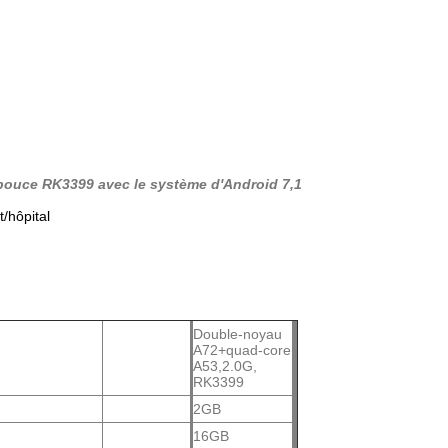
de pouce RK3399 avec le système d'Android 7,1
/hôpital
Double-noyau
A72+quad-core
A53,2.0G,
RK3399
2GB
16GB