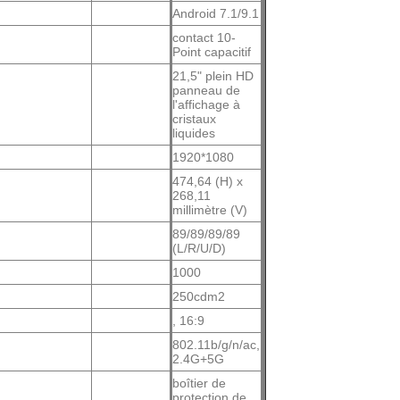
Android 7.1/9.1
contact 10-
Point capacitif
21,5" plein HD
panneau de
l'affichage à
cristaux
liquides
1920*1080
474,64 (H) x
268,11
millimètre (V)
89/89/89/89
(L/R/U/D)
1000
250cdm2
, 16:9
802.11b/g/n/ac,
2.4G+5G
boîtier de
protection de