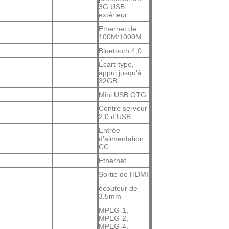
3G USB
extérieur.
Ethernet de
100M/1000M
Bluetooth 4,0
Écart-type,
appui jusqu'à
32GB
Mini USB OTG
Centre serveur
2,0 d'USB
Entrée
d'alimentation
CC
Ethernet
Sortie de HDMI
écouteur de
3.5mm
MPEG-1,
MPEG-2,
MPEG-4,