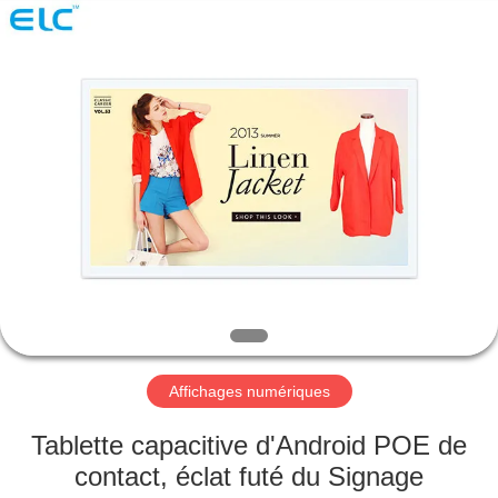
Shenzhen
Electron
Technology
Co.,
Ltd..
All
Rights
Reserved.
MAISON
PRODUITS
AU
SUJET
DE
NOUS
Affichages numériques
VISITE
Tablette capacitive d'Android POE de
D'USINE
contact, éclat futé du Signage