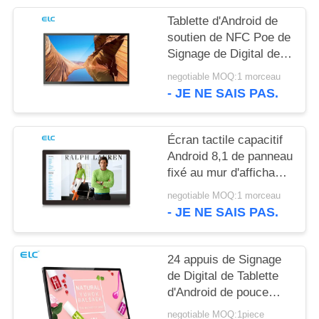
POLITIQUE
Tablette d'Android de
EN
soutien de NFC Poe de
MATIÈRE
Signage de Digital de
bâti du mur RK3288
DE
negotiable MOQ:1 morceau
- JE NE SAIS PAS.
PROTECTION
DE
Écran tactile capacitif
LA
Android 8,1 de panneau
VIE
fixé au mur d'affichage
à cristaux liquides de
PRIVÉE
negotiable MOQ:1 morceau
Rockchip RK3288
- JE NE SAIS PAS.
24 appuis de Signage
de Digital de Tablette
d'Android de pouce
WIFI Bluetooth avec la
negotiable MOQ:1piece