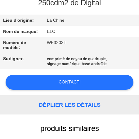
250cdm2 de Digital
CONTRÔLE
Lieu d'origine:
La Chine
DE
QUALITÉ
Nom de marque:
ELC
Numéro de
WF3203T
modèle:
CONTACTEZ-
Surligner:
,
comprimé de noyau de quadruple
NOUS
signage numérique basé androïde
DEMANDEZ
CONTACT!
UNE
CITATION
DÉPLIER LES DÉTAILS
SITEMAP
produits similaires