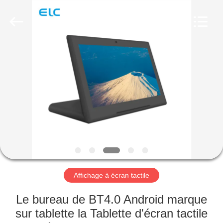
Shenzhen
Electron
Technology
Co.,
Ltd..
All
Rights
Reserved.
MAISON
PRODUITS
AU
SUJET
DE
NOUS
Affichage à écran tactile
VISITE
Le bureau de BT4.0 Android marque
D'USINE
sur tablette la Tablette d'écran tactile