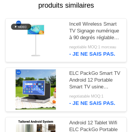
POLITIQUE
produits similaires
EN
MATIÈRE
Incell Wireless Smart
DE
TV Signage numérique
à 90 degrés réglable
PROTECTION
avec NFC à 13,56 MHz
negotiable MOQ:1 morceau
DE
- JE NE SAIS PAS.
LA
VIE
ELC PackGo Smart TV
PRIVÉE
Android 12 Portable
Smart TV usine
d'appareils
negotiatable MOQ:1
électroménagers
- JE NE SAIS PAS.
Android 12 Tablet Wifi
ELC PackGo Portable