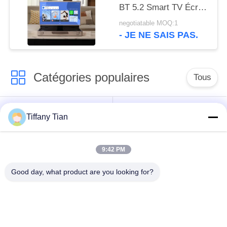
BT 5.2 Smart TV Écran
tactile télévision haute
negotiatable MOQ:1
définition
- JE NE SAIS PAS.
Catégories populaires
Tous
Affichages
Solutions d'affichage
Tiffany Tian
numériques
pour restaurants
9:42 PM
Affichage à écran
Téléviseur intelligent
tactile
Good day, what product are you looking for?
Tablettes à éclairage
Comprimés médicaux
de bord