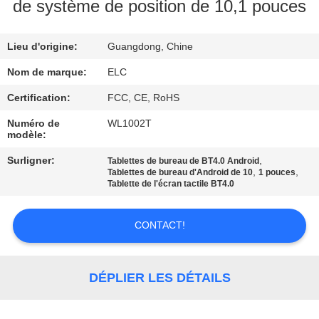
de système de position de 10,1 pouces
CONTRÔLE
Lieu d'origine:
Guangdong, Chine
DE
QUALITÉ
Nom de marque:
ELC
Certification:
FCC, CE, RoHS
CONTACTEZ-
Numéro de
WL1002T
modèle:
NOUS
Surligner:
,
Tablettes de bureau de BT4.0 Android
,
,
Tablettes de bureau d'Android de 10
1 pouces
DEMANDEZ
Tablette de l'écran tactile BT4.0
UNE
CONTACT!
CITATION
SITEMAP
DÉPLIER LES DÉTAILS