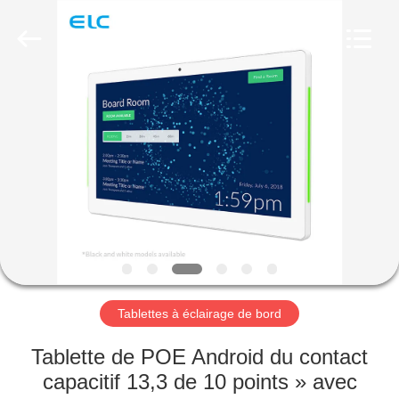
Shenzhen
Electron
Technology
Co.,
Ltd..
All
Rights
Reserved.
MAISON
PRODUITS
AU
SUJET
DE
NOUS
Tablettes à éclairage de bord
VISITE
Tablette de POE Android du contact
D'USINE
capacitif 13,3 de 10 points » avec