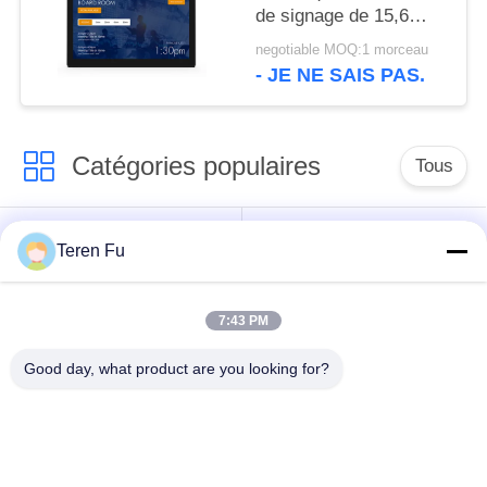
de signage de 15,6
pouces entourant le
negotiable MOQ:1 morceau
guide optique de LED
- JE NE SAIS PAS.
Catégories populaires
Tous
Affichages
Solutions d'affichage
Teren Fu
numériques
pour restaurants
7:43 PM
Affichage à écran
Téléviseur intelligent
tactile
Good day, what product are you looking for?
Tablettes à éclairage
Comprimés médicaux
de bord