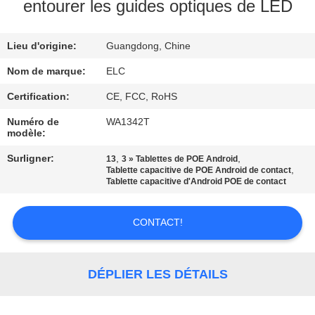
entourer les guides optiques de LED
CONTRÔLE
Lieu d'origine:
Guangdong, Chine
DE
QUALITÉ
Nom de marque:
ELC
Certification:
CE, FCC, RoHS
CONTACTEZ-
Numéro de
WA1342T
modèle:
NOUS
Surligner:
,
,
13
3 » Tablettes de POE Android
,
Tablette capacitive de POE Android de contact
DEMANDEZ
Tablette capacitive d'Android POE de contact
UNE
CONTACT!
CITATION
SITEMAP
DÉPLIER LES DÉTAILS