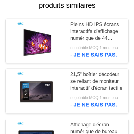
POLITIQUE
produits similaires
EN
MATIÈRE
Pleins HD IPS écrans
DE
interactifs d'affichage
numérique de 44
PROTECTION
pouces pour la réunion
negotiable MOQ:1 morceau
DE
de bureau
- JE NE SAIS PAS.
LA
VIE
21,5" boîtier décodeur
PRIVÉE
se reliant de moniteur
interactif d'écran tactile
negotiable MOQ:1 morceau
- JE NE SAIS PAS.
Affichage d'écran
numérique de bureau