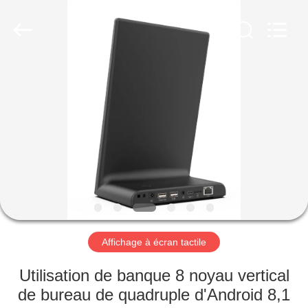
Shenzhen
Electron
Technology
Co.,
Ltd..
All
Rights
Reserved.
MAISON
PRODUITS
AU
SUJET
DE
NOUS
Affichage à écran tactile
VISITE
Utilisation de banque 8 noyau vertical
D'USINE
de bureau de quadruple d'Android 8,1