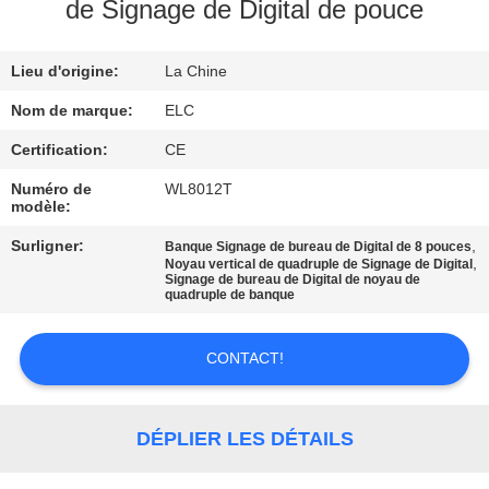
de Signage de Digital de pouce
CONTRÔLE
Lieu d'origine:
La Chine
DE
QUALITÉ
Nom de marque:
ELC
Certification:
CE
CONTACTEZ-
Numéro de
WL8012T
modèle:
NOUS
Surligner:
,
Banque Signage de bureau de Digital de 8 pouces
,
Noyau vertical de quadruple de Signage de Digital
Signage de bureau de Digital de noyau de
DEMANDEZ
quadruple de banque
UNE
CITATION
CONTACT!
SITEMAP
DÉPLIER LES DÉTAILS