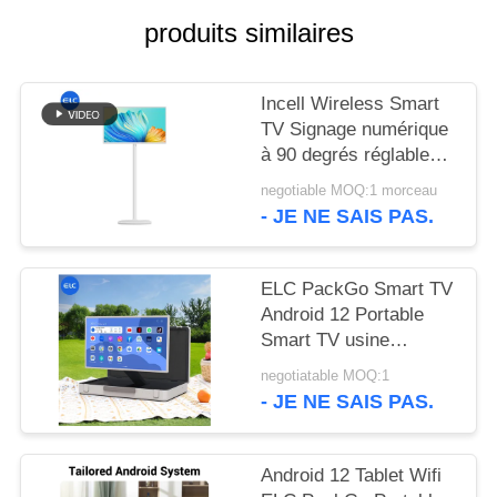
POLITIQUE
produits similaires
EN
MATIÈRE
Incell Wireless Smart
DE
TV Signage numérique
PROTECTION
à 90 degrés réglable
avec NFC à 13,56 MHz
DE
negotiable MOQ:1 morceau
- JE NE SAIS PAS.
LA
VIE
ELC PackGo Smart TV
PRIVÉE
Android 12 Portable
Smart TV usine
d'appareils
negotiatable MOQ:1
électroménagers
- JE NE SAIS PAS.
Android 12 Tablet Wifi