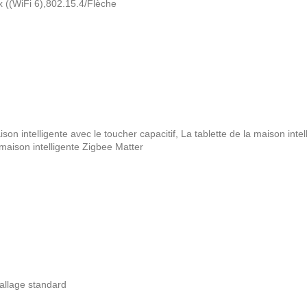
x ((WiFi 6),802.15.4/Flèche
ison intelligente avec le toucher capacitif
,
La tablette de la maison inte
 maison intelligente Zigbee Matter
ballage standard