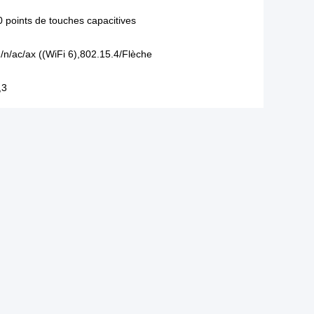
 points de touches capacitives
/n/ac/ax ((WiFi 6),802.15.4/Flèche
,3