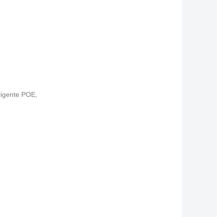
lligente POE
,