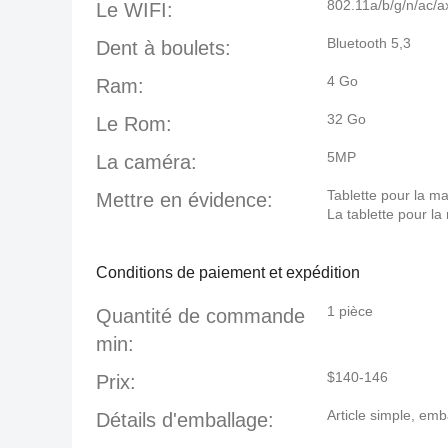
802.11a/b/g/n/ac/a
Le WIFI:
Bluetooth 5,3
Dent à boulets:
4 Go
Ram:
32 Go
Le Rom:
5MP
La caméra:
Tablette pour la ma
Mettre en évidence:
La tablette pour la
Conditions de paiement et expédition
1 pièce
Quantité de commande
min:
$140-146
Prix:
Article simple, em
Détails d'emballage: